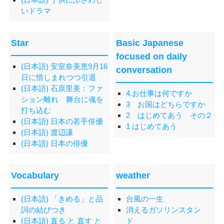
いドラマ
Star
Basic Japanese
focused on daily
(日本語) 安室奈美恵9月16
conversation
日に惜しまれつつ引退
(日本語) 石原里美：ファ
4.お仕事は何ですか
ション離れ 舞台に魂を
3 お国はどちらですか
打ち込む
2 はじめてあう その２
(日本語) 日本の若手俳優
1 はじめてあう
(日本語) 渡辺謙
(日本語) 日本の俳優
Vocabulary
weather
(日本語) 「きめる」と品
台風の一生
詞の結びつき
消えるガソリンスタン
(日本語) 直る と 直す と
ド