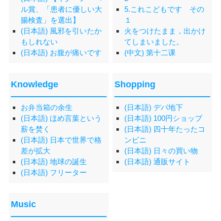
ル賞、「患者に優しい大
5.これこどもです その
腸検査」を選出】
１
(日本語) 風邪を引いたか
火をつけたまま，出かけ
もしれない
てしまいました。
(日本語) お腹が痛いです
(中文) 第十二课
Knowledge
Shopping
お弁当箱の余生
(日本語) デパ地下
(日本語) ほめ言葉という
(日本語) 100円ショップ
薪を焚く
(日本語) 四十年たったコ
(日本語) 日本で世界で格
ンビニ
差が拡大
(日本語) 日々の買い物
(日本語) 地球の誕生
(日本語) 通販サイト
(日本語) フリーター
Music