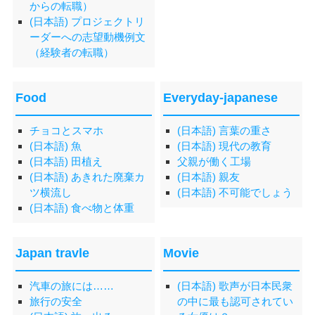
からの転職）
(日本語) プロジェクトリ
ーダーへの志望動機例文
（経験者の転職）
Food
Everyday-japanese
チョコとスマホ
(日本語) 言葉の重さ
(日本語) 魚
(日本語) 現代の教育
(日本語) 田植え
父親が働く工場
(日本語) あきれた廃棄カ
(日本語) 親友
ツ横流し
(日本語) 不可能でしょう
(日本語) 食べ物と体重
Japan travle
Movie
汽車の旅には……
(日本語) 歌声が日本民衆
旅行の安全
の中に最も認可されてい