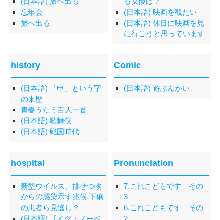
(日本語) 旅へ出る
る女優は？
忘年会
(日本語) 映画を観たい
旅へ出る
(日本語) 休日に映画を見
に行こうと思っています
history
Comic
(日本語) 「申」という字
(日本語) 遊ぶんかい
の来歴
青春うたう百人一首
(日本語) 歌舞伎
(日本語) 戦国時代
hospital
Pronunciation
新型ウイルス、排せつ物
7.これこどもです その
からの感染示す兆候 下痢
3
の患者ら見逃し？
6.これこどもです その
(日本語) 【イグ・ノーベ
2