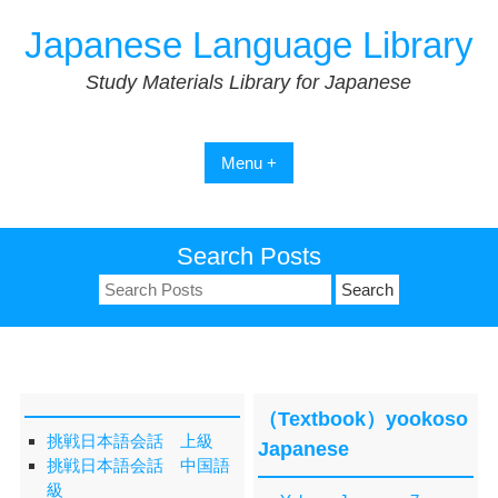
Skip
Japanese Language Library
to
content
Study Materials Library for Japanese
Menu +
Search Posts
Search
for:
（Textbook）yookoso
挑戦日本語会話 上級
Japanese
挑戦日本語会話 中国語
級