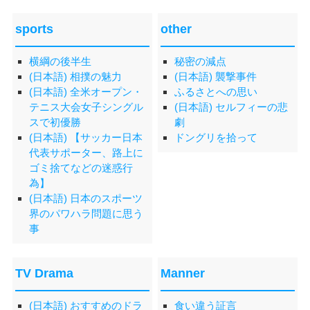
sports
other
横綱の後半生
秘密の減点
(日本語) 相撲の魅力
(日本語) 襲撃事件
(日本語) 全米オープン・
ふるさとへの思い
テニス大会女子シングル
(日本語) セルフィーの悲
スで初優勝
劇
(日本語) 【サッカー日本
ドングリを拾って
代表サポーター、路上に
ゴミ捨てなどの迷惑行
為】
(日本語) 日本のスポーツ
界のパワハラ問題に思う
事
TV Drama
Manner
(日本語) おすすめのドラ
食い違う証言